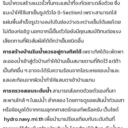
ริมน้ำควรสร้างแนวรั้วกั้นกระแสน้ำที่จะกัดเซาะตลิ่งด้วย ซึ่ง
แนะนำให้ใช้เสาเข็มรูปตัวไอ (I-Section) เพราะสามารถใส่
แผ่นพื้นสำเร็จรูปวางลงไปในช่องว่างระหว่างเข็มได้เลยโดย
ไม่ต้องก่ออิฐ นอกจากนี้เข็มตัวไอยังมีคุณสมบัติทนต่อแรง
เสียดทานที่ผิวสัมผัสได้ดีกว่าเข็มชนิดอื่น
การสร้างบ้านริมน้ำควรอยู่ทางทิศใต้
เพราะทิศใต้จะพัดพา
ละอองน้ำเข้าสู่ตัวบ้านทำให้บ้านเย็นสบายตามที่คิดไว้ แต่ถ้า
เป็นทิศอื่น ๆ อาจจะได้รับความร้อนจากไอระเหยของน้ำและ
แสงสะท้อนจากผิวน้ำทำให้แสบตาเข้าบ้านแทน
การตรวจสอบระดับน้ำ
สามารถสังเกตด้วยตัวเองที่เสา
สะพานใกล้ ๆ ในแม่น้ำ ลำคลอง โดยการดูรอยเส้นน้ำท่วมเสา
หรือข้อมูลได้จากกรมอุทกศาสตร์กองทัพเรือครับ เว็บไซต์
hydro.navy.mi.th
เพื่อนำมาเปรียบเทียบกับระดับดินที่