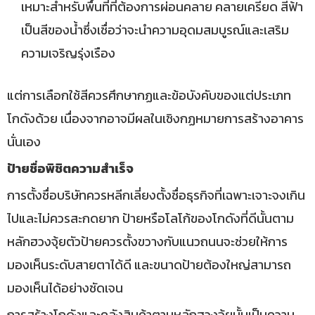
เหมาะสำหรับพื้นที่ที่ต้องการผ่อนคลาย คลายเครียด สีฟ้า
เป็นสีของน้ำซึ่งเชื่อว่าจะนำความอุดมสมบูรณ์และเสริม
ความเจริญรุ่งเรือง
แต่การเลือกใช้สีควรศึกษากฏและข้อบังคับของแต่ประเภท
โกดังด้วย เนื่องจากอาจมีผลในเชิงกฏหมายการสร้างอาคาร
นั่นเอง
ป้ายชื่อ​พิชิตความสำเร็จ
การตั้งชื่อบริษัทควรหลีกเลี่ยงตั้งชื่อธุรกิจที่เฉพาะเจาะจงเกิน
ไปและไม่ควรสะกดยาก ป้ายหรือโลโก้ของโกดังที่ดีนั้นตาม
หลักฮวงจุ้ยตัวป้ายควรตั้งขวางกับแนวถนนจะช่วยให้การ
มองเห็นระดับสายตาได้ดี และขนาดป้ายต้องใหญ่สามารถ
มองเห็นได้อย่างชัดเจน
การสร้างโกดังและคลังสินค้าตามหลักฮวงจุ้ยนั้นเป็นความ